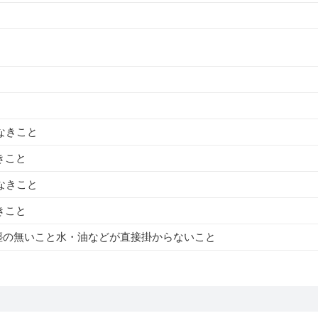
結なきこと
きこと
結なきこと
きこと
塵の無いこと水・油などが直接掛からないこと