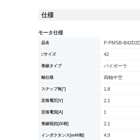
仕様
モータ仕様
P-PMSB-B42D2
品名
42
□サイズ
バイポーラ
巻線タイプ
両軸中空
軸仕様
1.8
ステップ角[°]
2.1
定格電圧[V]
1
定格電流[A]
2.1
巻線抵抗[Ω/相]
4.9
インダクタンス[mH/相]