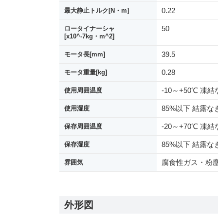
0.22
最大静止トルク[N・m]
50
ロータイナーシャ
[x10^-7kg・m^2]
39.5
モータ長[mm]
0.28
モータ重量[kg]
-10～+50℃ 凍
使用周囲温度
85%以下 結露な
使用湿度
-20～+70℃ 凍
保存周囲温度
85%以下 結露な
保存湿度
腐食性ガス・粉
雰囲気
外形図