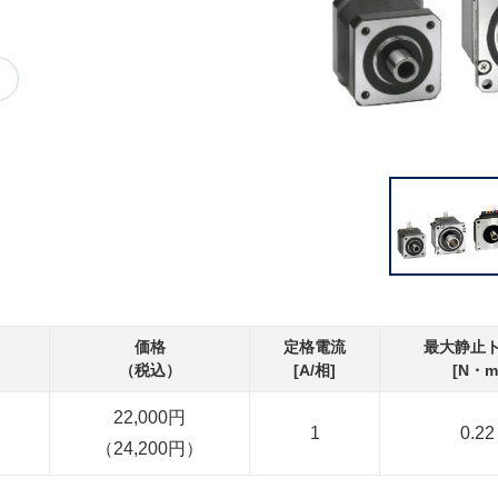
価格
定格電流
最大静止
（税込）
[A/相]
[N・m
22,000円
1
0.22
（24,200円）