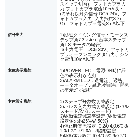
スイッチ切替)、フォトカプラ入
力 フォトカプラ電流10mA以下
(2)それ以外の信号 DC5-24V、フ
ォトカプラ入力 (入力抵抗3.3k
Ω)、フォトカプラ電流8mA以下
1)励磁タイミング信号：モータス
信号出力
テップ角7.2°/step (基本ステップ
角1.8°モータの場合)
※出力電圧 DC5-30V、フォトカ
プラオープンコレクタ出力、シン
ク電流10mA以下
1)POWER LED：電源ON時に緑
本体表示機能
色の表示灯が点灯
2)ALARM LED：過電流、過熱、
モータオープン異常検知時に橙色
の表示灯が点灯
1)ステップ分割数切替設定
本体設定機能
2)パルス入力方式切替設定 (1パル
スモード/2パルスモード)
3)駆動電流減衰率設定 (駆動電流
設定値の約25%/約50%)
4)停止時電流設定 (0.2/0.4/0.6/0.8/
1.0/1.2/1.4/1.6A 8段階設定)
5)駆動電流設定 (0.4/0.5/0.6/0.7/0.