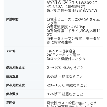
8/0.9/1.0/1.2/1.4/1.6/1.8/2.0/2.2/2.
4/2.6/2.8A 16段階設定)
6)パルス信号電圧設定 (5V/24V)
1)電流ヒューズ：250V 5A タイム
保護機能
ラグ型
2)過電流保護：4.6A Typ
3)過熱保護：ドライブIC内温度14
0℃
4)モータオープン異常：モータ配
線に異常発生時
1)RoHS2指令適合
その他
2)CEマーキング適合
3)ロック機能付コネクタ
0～+50℃ 凍結なきこと
使用周囲温度
85%以下 結露なきこと
使用湿度
-20～+60℃ 凍結なきこと
保存周囲温度
85%以下 結露なきこと
保存湿度
腐食性ガス・粉塵の無いこと水・
雰囲気
油などが直接掛からないこと