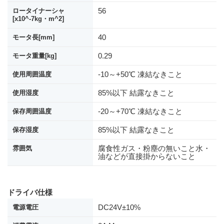
56
ロータイナーシャ
[x10^-7kg・m^2]
40
モータ長[mm]
0.29
モータ重量[kg]
-10～+50℃ 凍結なきこと
使用周囲温度
85%以下 結露なきこと
使用湿度
-20～+70℃ 凍結なきこと
保存周囲温度
85%以下 結露なきこと
保存湿度
腐食性ガス・粉塵の無いこと水・
雰囲気
油などが直接掛からないこと
ドライバ仕様
DC24V±10%
電源電圧