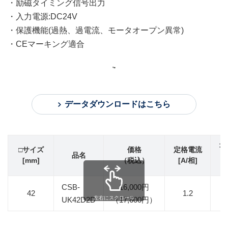
・励磁タイミング信号出力
・入力電源:DC24V
・保護機能(過熱、過電流、モータオープン異常)
・CEマーキング適合
データダウンロードはこちら
最
□サイズ
価格
定格電流
品名
[mm]
（税込）
[A/相]
[
CSB-
16,000円
42
1.2
0
左右にスクロール
UK42D2D
（17,600円）