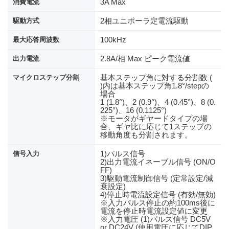
3A Max
消費電流
2相ユニポーラ定電流駆動
駆動方式
100kHz
最大応答周波数
2.8A/相 Max ピーク電流値
出力電流
基本ステップ角に対する分割数 (
マイクロステップ分割
)内は基本ステップ角1.8°/stepの
場合
1 (1.8°)、2 (0.9°)、4 (0.45°)、8 (0.
225°)、16 (0.1125°)
※モータがギヤードタイプの場
合、ギヤ比に応じて1ステップの
移動角度も分割されます。
1)パルス信号
信号入力
2)出力電流イネーブル信号 (ON/O
FF)
3)駆動電流制御信号 (定常設定/減
衰設定)
4)停止時電流設定信号 (有効/無効)
※入力パルス停止の約100ms後に
電流を停止時電流設定値に変更
※入力電圧 (1)パルス信号 DC5V
or DC24V (使用電圧に応じてDIP