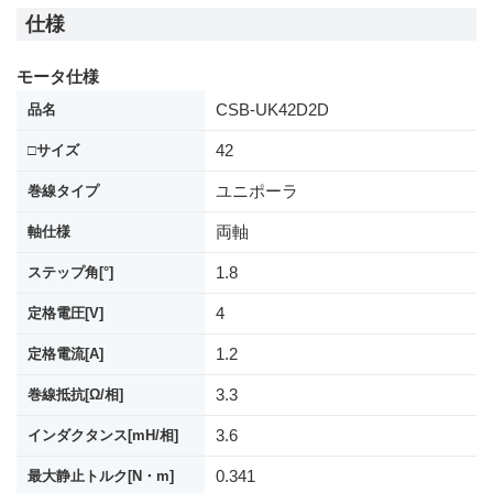
仕様
モータ仕様
CSB-UK42D2D
品名
42
□サイズ
ユニポーラ
巻線タイプ
両軸
軸仕様
1.8
ステップ角[°]
4
定格電圧[V]
1.2
定格電流[A]
3.3
巻線抵抗[Ω/相]
3.6
インダクタンス[mH/相]
0.341
最大静止トルク[N・m]