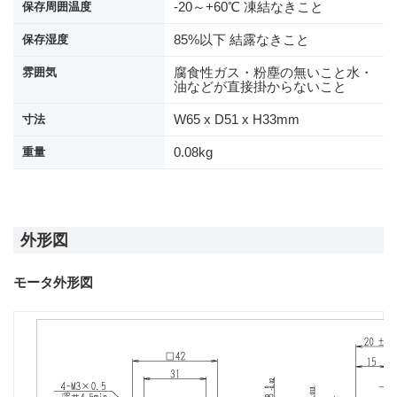
-20～+60℃ 凍結なきこと
保存周囲温度
85%以下 結露なきこと
保存湿度
腐食性ガス・粉塵の無いこと水・
雰囲気
油などが直接掛からないこと
W65 x D51 x H33mm
寸法
0.08kg
重量
外形図
モータ外形図