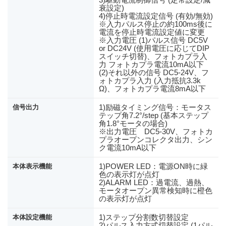
衰設定)
4)停止時電流設定信号 (有効/無効)
※入力パルス停止の約100ms後に
電流を停止時電流設定値に変更
※入力電圧 (1)パルス信号 DC5V
or DC24V (使用電圧に応じてDIP
スイッチ切替)、フォトカプラ入
力 フォトカプラ電流10mA以下
(2)それ以外の信号 DC5-24V、フ
ォトカプラ入力 (入力抵抗3.3k
Ω)、フォトカプラ電流8mA以下
1)励磁タイミング信号：モータス
信号出力
テップ角7.2°/step (基本ステップ
角1.8°モータの場合)
※出力電圧 DC5-30V、フォトカ
プラオープンコレクタ出力、シン
ク電流10mA以下
1)POWER LED：電源ON時に緑
本体表示機能
色の表示灯が点灯
2)ALARM LED：過電流、過熱、
モータオープン異常検知時に橙色
の表示灯が点灯
1)ステップ分割数切替設定
本体設定機能
2)パルス入力方式切替設定 (1パル