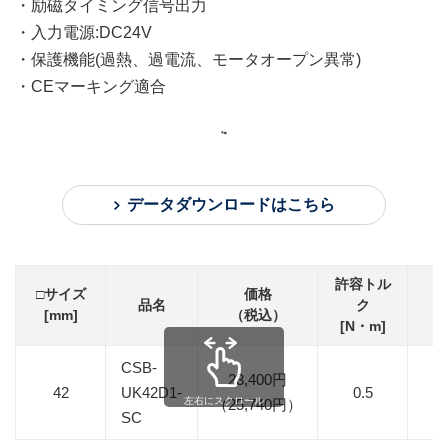
・励磁タイミング信号出力
・入力電源:DC24V
・保護機能(過熱、過電流、モータオープン異常)
・CEマーキング適合
データダウンロードはこちら
許容トル
□サイズ
価格
品名
ク
ギ
[mm]
（税込）
[N・m]
CSB-
23,400円
42
UK42D1-
0.5
左右にスクロール
（25,740円）
SC