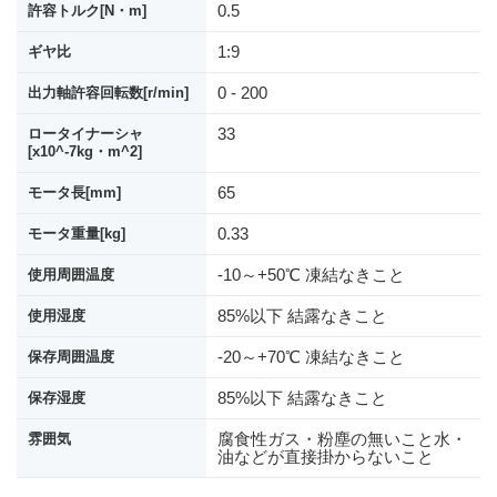
0.5
許容トルク[N・m]
1:9
ギヤ比
0 - 200
出力軸許容回転数[r/min]
33
ロータイナーシャ
[x10^-7kg・m^2]
65
モータ長[mm]
0.33
モータ重量[kg]
-10～+50℃ 凍結なきこと
使用周囲温度
85%以下 結露なきこと
使用湿度
-20～+70℃ 凍結なきこと
保存周囲温度
85%以下 結露なきこと
保存湿度
腐食性ガス・粉塵の無いこと水・
雰囲気
油などが直接掛からないこと