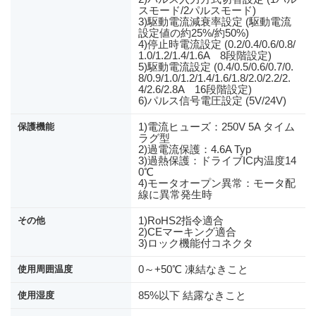
スモード/2パルスモード)
3)駆動電流減衰率設定 (駆動電流
設定値の約25%/約50%)
4)停止時電流設定 (0.2/0.4/0.6/0.8/
1.0/1.2/1.4/1.6A 8段階設定)
5)駆動電流設定 (0.4/0.5/0.6/0.7/0.
8/0.9/1.0/1.2/1.4/1.6/1.8/2.0/2.2/2.
4/2.6/2.8A 16段階設定)
6)パルス信号電圧設定 (5V/24V)
1)電流ヒューズ：250V 5A タイム
保護機能
ラグ型
2)過電流保護：4.6A Typ
3)過熱保護：ドライブIC内温度14
0℃
4)モータオープン異常：モータ配
線に異常発生時
1)RoHS2指令適合
その他
2)CEマーキング適合
3)ロック機能付コネクタ
0～+50℃ 凍結なきこと
使用周囲温度
85%以下 結露なきこと
使用湿度