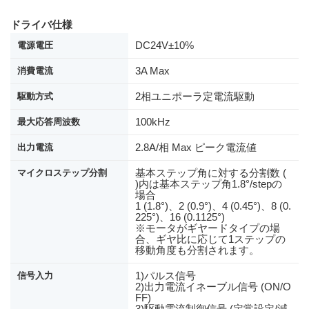
ドライバ仕様
DC24V±10%
電源電圧
3A Max
消費電流
2相ユニポーラ定電流駆動
駆動方式
100kHz
最大応答周波数
2.8A/相 Max ピーク電流値
出力電流
基本ステップ角に対する分割数 (
マイクロステップ分割
)内は基本ステップ角1.8°/stepの
場合
1 (1.8°)、2 (0.9°)、4 (0.45°)、8 (0.
225°)、16 (0.1125°)
※モータがギヤードタイプの場
合、ギヤ比に応じて1ステップの
移動角度も分割されます。
1)パルス信号
信号入力
2)出力電流イネーブル信号 (ON/O
FF)
3)駆動電流制御信号 (定常設定/減