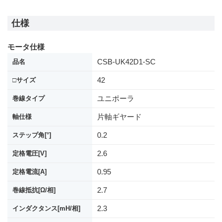
仕様
モータ仕様
CSB-UK42D1-SC
品名
42
□サイズ
ユニポーラ
巻線タイプ
片軸ギヤード
軸仕様
0.2
ステップ角[°]
2.6
定格電圧[V]
0.95
定格電流[A]
2.7
巻線抵抗[Ω/相]
2.3
インダクタンス[mH/相]