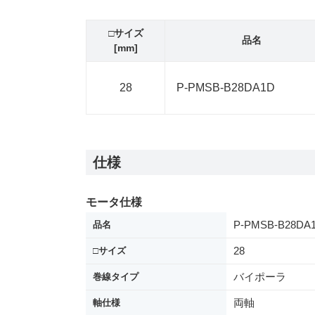
□サイズ
品名
[mm]
28
P-PMSB-B28DA1D
仕様
モータ仕様
P-PMSB-B28DA
品名
28
□サイズ
バイポーラ
巻線タイプ
両軸
軸仕様