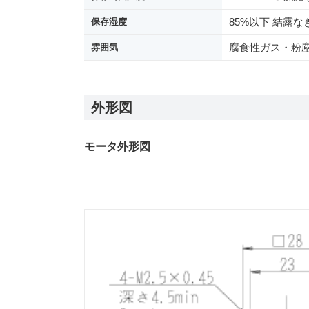
85%以下 結露な
保存湿度
腐食性ガス・粉
雰囲気
外形図
モータ外形図