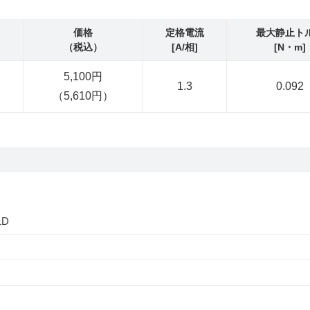
価格
定格電流
最大静止ト
（税込）
[A/相]
[N・m]
5,100円
1.3
0.092
（5,610円）
1D