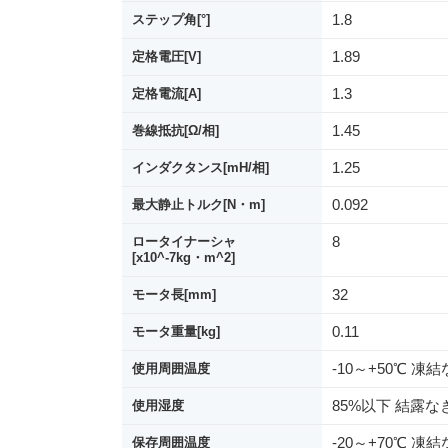
1.8
ステップ角[°]
1.89
定格電圧[V]
1.3
定格電流[A]
1.45
巻線抵抗[Ω/相]
1.25
インダクタンス[mH/相]
0.092
最大静止トルク[N・m]
8
ロータイナーシャ
[x10^-7kg・m^2]
32
モータ長[mm]
0.11
モータ重量[kg]
-10～+50℃ 凍
使用周囲温度
85%以下 結露な
使用湿度
-20～+70℃ 凍
保存周囲温度