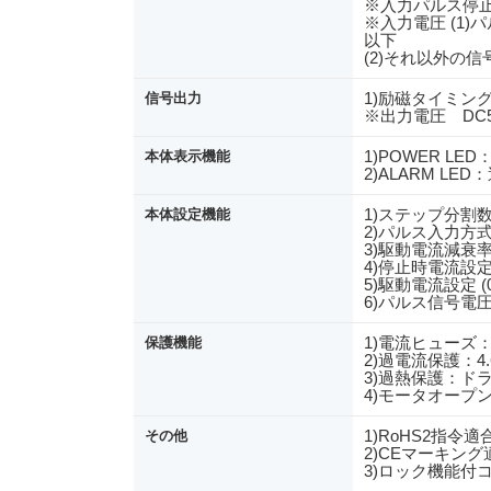
※入力パルス停止
※入力電圧 (1)
以下
(2)それ以外の信
1)励磁タイミング
信号出力
※出力電圧 DC
1)POWER L
本体表示機能
2)ALARM 
1)ステップ分割
本体設定機能
2)パルス入力方式
3)駆動電流減衰率
4)停止時電流設定 (0.2
5)駆動電流設定 (0.4/0
6)パルス信号電圧設定
1)電流ヒューズ：
保護機能
2)過電流保護：4.6
3)過熱保護：ドラ
4)モータオープ
1)RoHS2指令適
その他
2)CEマーキング
3)ロック機能付