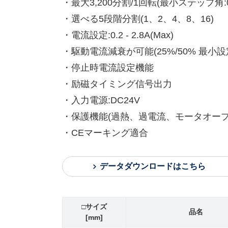
・最大3,200分割/1回転(最小ステップ角:0.
・選べる5段階分割(1、2、4、8、16)
・電流設定:0.2 - 2.8A(Max)
・駆動電流減衰が可能(25%/50% 最小設定
・停止時電流設定機能
・励磁タイミング信号出力
・入力電源:DC24V
・保護機能(過熱、過電流、モータオープ
・CEマーキング適合
データダウンロードはこちら
□サイズ
品名
[mm]