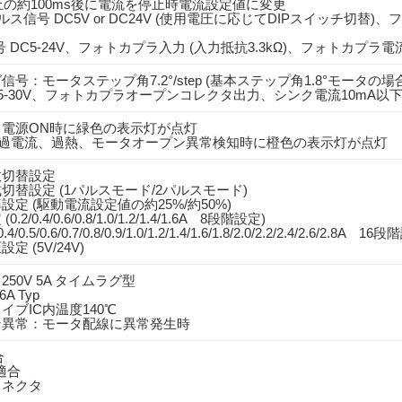
の約100ms後に電流を停止時電流設定値に変更
パルス信号 DC5V or DC24V (使用電圧に応じてDIPスイッチ切替
号 DC5-24V、フォトカプラ入力 (入力抵抗3.3kΩ)、フォトカプラ電
信号：モータステップ角7.2°/step (基本ステップ角1.8°モータの場
5-30V、フォトカプラオープンコレクタ出力、シンク電流10mA以
ED：電源ON時に緑色の表示灯が点灯
LED：過電流、過熱、モータオープン異常検知時に橙色の表示灯が点灯
数切替設定
切替設定 (1パルスモード/2パルスモード)
設定 (駆動電流設定値の約25%/約50%)
/0.4/0.6/0.8/1.0/1.2/1.4/1.6A 8段階設定)
.5/0.6/0.7/0.8/0.9/1.0/1.2/1.4/1.6/1.8/2.0/2.2/2.4/2.6/2.8A 16
 (5V/24V)
250V 5A タイムラグ型
A Typ
イブIC内温度140℃
ン異常：モータ配線に異常発生時
合
適合
コネクタ