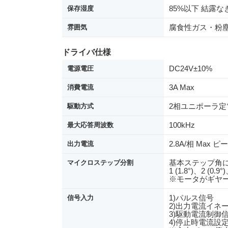
85%以下 結露な
保存湿度
腐食性ガス・粉
雰囲気
ドライバ仕様
DC24V±10%
電源電圧
3A Max
消費電流
2相ユニポーラ定
駆動方式
100kHz
最大応答周波数
2.8A/相 Max 
出力電流
基本ステップ角に対
マイクロステップ分割
1 (1.8°)、2 (0.9°
※モータがギヤ
1)パルス信号
信号入力
2)出力電流イネーブ
3)駆動電流制御信
4)停止時電流設定