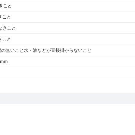
なきこと
きこと
結なきこと
きこと
塵の無いこと水・油などが直接掛からないこと
33mm