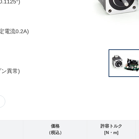
1125°)
電流0.2A)
ン異常)
価格
許容トルク
（税込）
[N・m]