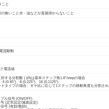
きこと
塵の無いこと水・油などが直接掛からないこと
電流駆動
ピーク電流値
する分割数 ( )内は基本ステップ角1.8°/stepの場合
)、4 (0.45°)、8 (0.225°)、16 (0.1125°)
ードタイプの場合、ギヤ比に応じて1ステップの移動角度も分割され
ル信号 (ON/OFF)
号 (定常設定/減衰設定)
信号 (有効/無効)