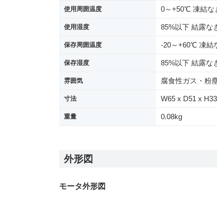
0～+50℃ 凍結
使用周囲温度
85%以下 結露な
使用湿度
-20～+60℃ 凍
保存周囲温度
85%以下 結露な
保存湿度
腐食性ガス・粉
雰囲気
W65 x D51 x H
寸法
0.08kg
重量
外形図
モータ外形図