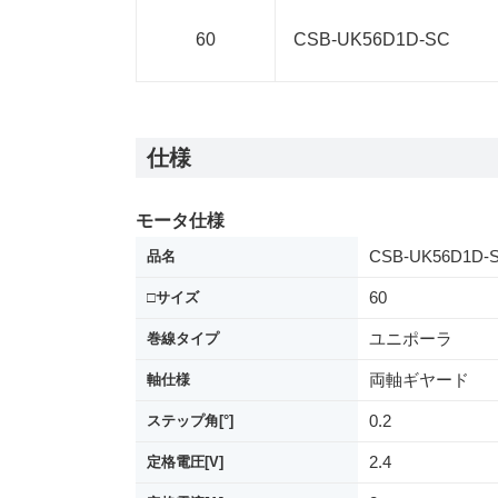
60
CSB-UK56D1D-SC
仕様
モータ仕様
CSB-UK56D1D-
品名
60
□サイズ
ユニポーラ
巻線タイプ
両軸ギヤード
軸仕様
0.2
ステップ角[°]
2.4
定格電圧[V]