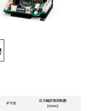
出力軸許容回転数
ギヤ比
[r/min]