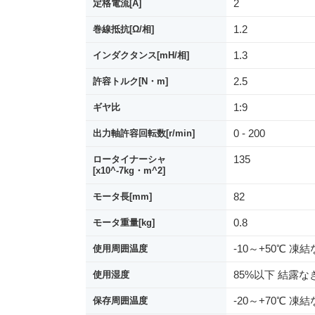
2
定格電流[A]
1.2
巻線抵抗[Ω/相]
1.3
インダクタンス[mH/相]
2.5
許容トルク[N・m]
1:9
ギヤ比
0 - 200
出力軸許容回転数[r/min]
135
ロータイナーシャ
[x10^-7kg・m^2]
82
モータ長[mm]
0.8
モータ重量[kg]
-10～+50℃ 凍
使用周囲温度
85%以下 結露な
使用湿度
-20～+70℃ 凍
保存周囲温度