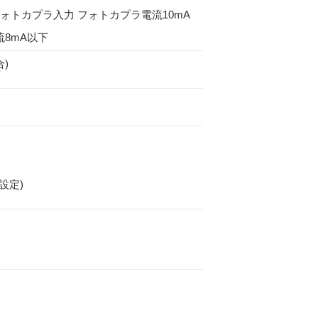
)、フォトカプラ入力 フォトカプラ電流10mA
流8mA以下
合)
下
段階設定)